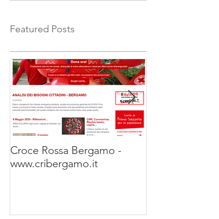
Featured Posts
Croce Rossa Bergamo -
Luca Occhetti -
www.cribergamo.it
www.renaultretai