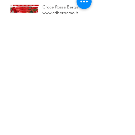
Croce Rossa Bergamo -
www.cribergamo.it
Archive
settembre 2024
(1)
1 post
novembre 2023
(1)
1 post
giugno 2021
(1)
1 post
aprile 2021
(1)
1 post
febbraio 2021
(1)
1 post
gennaio 2021
(2)
2 post
luglio 2020
(1)
1 post
giugno 2020
(1)
1 post
maggio 2020
(2)
2 post
dicembre 2019
(3)
3 post
ottobre 2019
(2)
2 post
marzo 2019
(1)
1 post
febbraio 2019
(1)
1 post