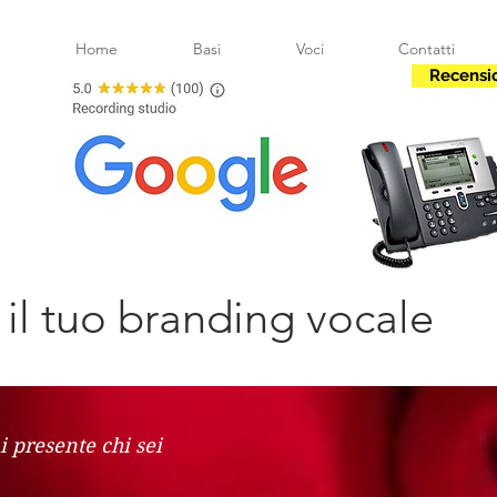
Home
Basi
Voci
Contatti
Recensi
r il tuo branding vocale
ai presente chi sei