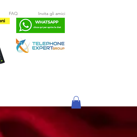
FAQ
Invita gli amici
oni