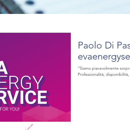
Paolo Di Pa
evaenergyser
“Siamo piacevolmente sorpresi
Professionalità, disponibilità