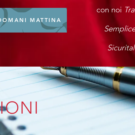
con noi
Tra
 DOMANI MATTINA
Semplice
Sicurital
IONI