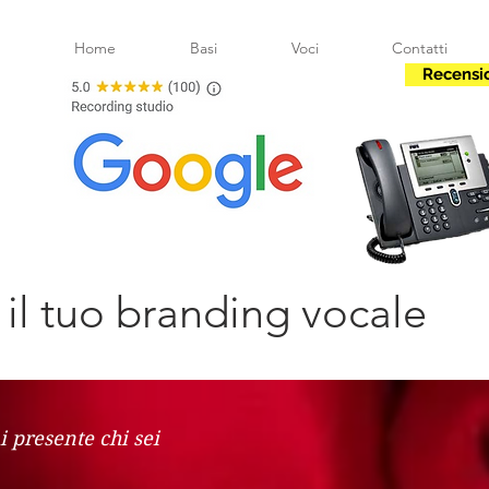
Home
Basi
Voci
Contatti
Recensi
r il tuo branding vocale
ai presente chi sei