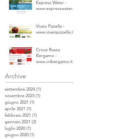
Express Water -
www.expresswater.it
Vivaio Pizzella -
www.vivaiopizzella.it
Croce Rossa
Bergamo -
www.cribergamo.it
Archive
settembre 2024
(1)
1 post
novembre 2023
(1)
1 post
giugno 2021
(1)
1 post
aprile 2021
(1)
1 post
febbraio 2021
(1)
1 post
gennaio 2021
(2)
2 post
luglio 2020
(1)
1 post
giugno 2020
(1)
1 post