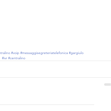
tralino
#voip
#messaggisegreteriatelefonica
#gargiulo
#ivr
#centralino