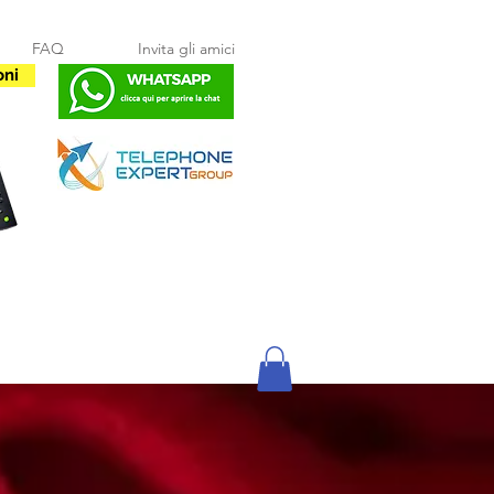
FAQ
Invita gli amici
oni