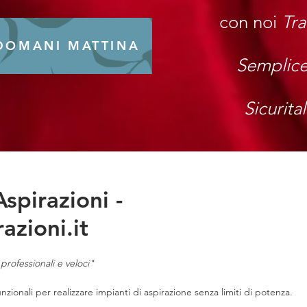
con noi
Tra
 DOMANI MATTINA
Semplice
Sicurital
spirazioni -
azioni.it
professionali e veloci" 
ionali per realizzare impianti di aspirazione senza limiti di potenza. 