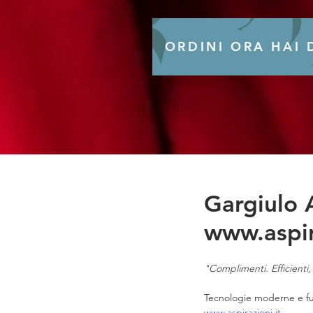
ORDINI ORA HAI
Gargiulo A
www.aspir
"Complimenti. Efficienti, 
Tecnologie moderne e funz
www.aspirazioni.it