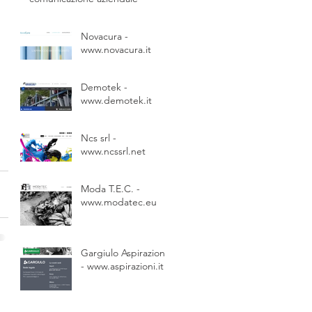
Novacura -
www.novacura.it
Demotek -
www.demotek.it
Ncs srl -
www.ncssrl.net
Moda T.E.C. -
www.modatec.eu
Gargiulo Aspirazioni
- www.aspirazioni.it