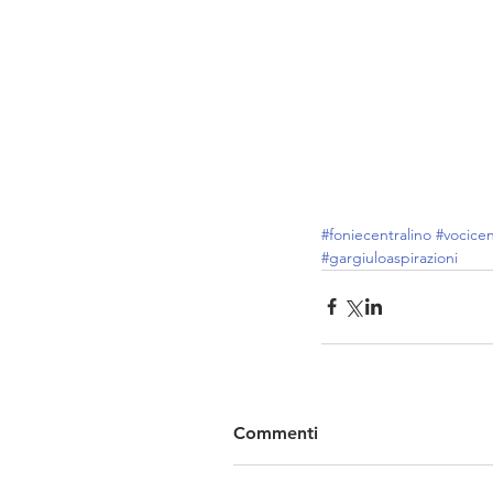
#foniecentralino
#vocicen
#gargiuloaspirazioni
Commenti