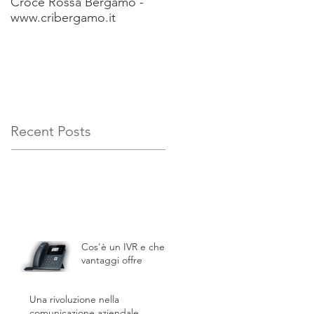
Croce Rossa Bergamo -
Luca Occhetti -
www.cribergamo.it
www.renaultretail.it
Recent Posts
Cos'è un IVR e che
vantaggi offre
Una rivoluzione nella
comunicazione aziendale